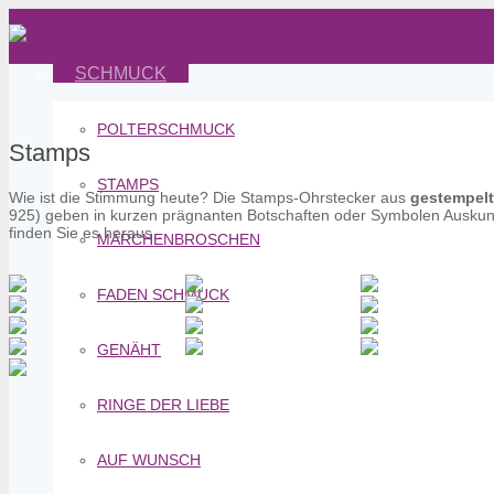
SCHMUCK
POLTERSCHMUCK
Stamps
STAMPS
Wie ist die Stimmung heute? Die Stamps-Ohrstecker aus
gestempelte
925) geben in kurzen prägnanten Botschaften oder Symbolen Auskunft. 
finden Sie es heraus…
MÄRCHENBROSCHEN
FADEN SCHMUCK
GENÄHT
RINGE DER LIEBE
AUF WUNSCH