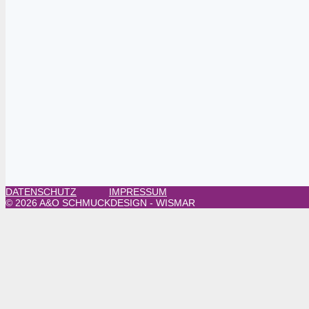
DATENSCHUTZ
IMPRESSUM
© 2026 A&O SCHMUCKDESIGN - WISMAR